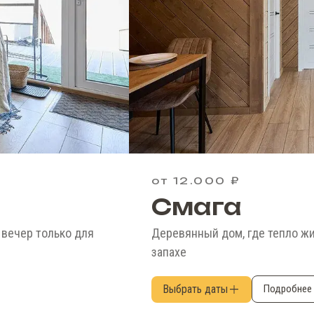
от 12.000 ₽
Смага
 вечер только для
Деревянный дом, где тепло жи
запахе
Выбрать даты
Подробнее