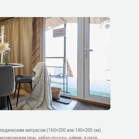
:
опедическим матрасом (160×200 или 140×200 см)
икроволновая печь, набор посуды, чайник; в ряде