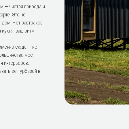
ом — чистая природа и
арте. Это не
й дом. Нет завтраков
 кухня, ваш ритм.
именно сюда — не
большинства мест
н интерьеров,
звать её турбазой в