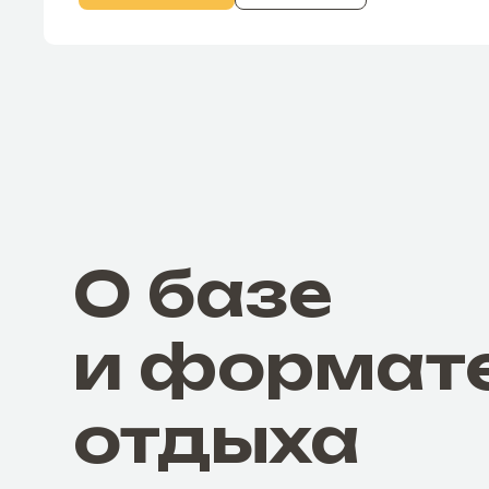
О базе
и формат
отдыха